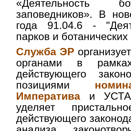
«Деятельность 
заповедников». В но
года 91.04.6 - "Дея
парков и ботанических 
Служба ЭР
организуе
органами в рамках
действующего законо
позициями
номин
Императива
и УСТАВ
уделяет пристальн
действующего законода
анализа законотвор