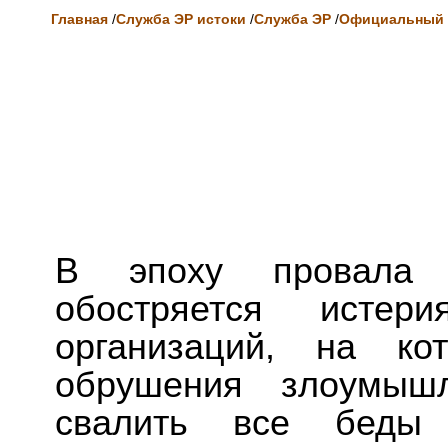
Главная
/
Служба ЭР истоки
/
Служба ЭР
/
Официальный 
В эпоху провала р
обостряется истери
организаций, на ко
обрушения злоумыш
свалить все беды 