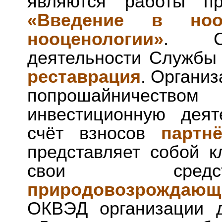
являются работы пр
«Введение в нооц
нооценологии»
. Со
деятельности Службы
реставрация
. Органи
попрошайничест
инвестиционную деят
счёт взносов
партн
представляет собой к
свои средс
природовозрождающ
ОКВЭД организации д