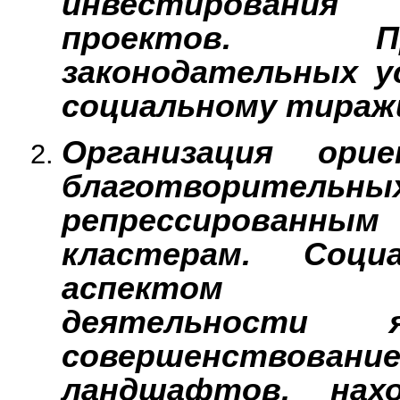
инвестирования
проектов. П
законодательных у
социальному тираж
Организация ори
благотворительн
репрессированны
кластерам. Соци
аспектом при
деятельности я
совершенствова
ландшафтов, нах