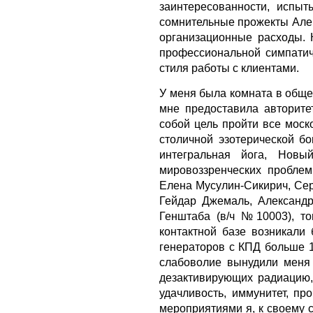
заинтересованности, испы
сомнительные прожекты Алек
организационные расходы. 
профессиональной симпатич
стиля работы с клиентами.
У меня была комната в обще
мне предоставила авторите
собой цель пройти все моск
столичной эзотерической бо
интегральная йога, Новы
мировоззренческих пробле
Елена Мусулин-Сикирич, Сер
Гейдар Джемаль, Александр
Генштаба (в/ч №10003), т
контактной базе возникали 
генераторов с КПД больше 1
слабоволие вынудили меня 
дезактивирующих радиацию,
удачливость, иммунитет, п
мероприятиями я, к своему 