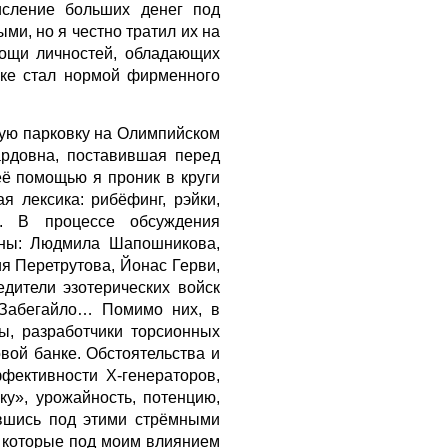
исление больших денег под
и, но я честно тратил их на
мощи личностей, обладающих
еке стал нормой фирменного
ную парковку на Олимпийском
ардовна, поставившая перед
её помощью я проник в круги
я лексика: рибёфинг, рэйки,
п. В процессе обсуждения
оны: Людмила Шапошникова,
я Перетрутова, Йонас Герви,
дители эзотерических войск
 Забегайло… Помимо них, в
ры, разработчики торсионных
вой банке. Обстоятельства и
фективности Х-генераторов,
у», урожайность, потенцию,
авшись под этими стрёмными
, которые под моим влиянием