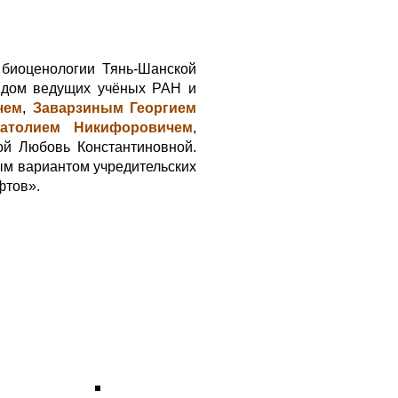
биоценологии Тянь-Шанской
рядом ведущих учёных РАН и
чем
,
Заварзиным Георгием
атолием Никифоровичем
,
ой Любовь Константиновной.
ым вариантом учредительских
фтов».