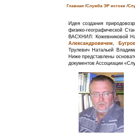
Главная
/
Служба ЭР истоки
/
Сл
Идея создания природовоз
физико-географической Ста
ВАСХНИЛ: Кожевниковой Н
Александровичем
,
Бугро
Трулевич Натальей Владим
Ниже представлены основате
документов Ассоциации «Слу