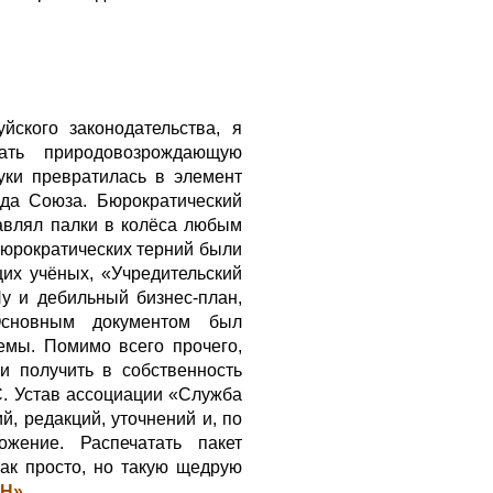
йского законодательства, я
вать природовозрождающую
уки превратилась в элемент
ада Союза. Бюрократический
тавлял палки в колёса любым
бюрократических терний были
их учёных, «Учредительский
у и дебильный бизнес-план,
 Основным документом был
емы. Помимо всего прочего,
и получить в собственность
. Устав ассоциации «Служба
, редакций, уточнений и, по
жение. Распечатать пакет
ак просто, но такую щедрую
Н»
.