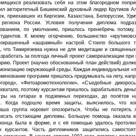
емящихся реализовать себя на этом благородном попри
ил авторитетный Бишкекский духовный лидер Крутиков Ал
ек, приехавших из Киргизии, Казахстана, Белоруссии, Удм
 региона России. Условия получения диплома подра
бованием, по умолчанию, пришлось пренебречь потому,
тудентов. К моему огорчению, большинство «крутиковс
и окрашенный «ашрамный» настрой. Стоило большого 
 что Тимирязевка нужна не для медитации и священных 
работать за полгода личный проект самореализации при
рию. Проект (научно обоснованный план действий) долж
армонизацию окружающей среды. Каждая индивидуальная «
менование программ пришлось придумывать на лету, нап
город», «Фитоаромотехнологии», «Съедобные дикоросы
хватало, поэтому курсантам пришлось зарабатывать ден
гры на гитарах в подземных переходах, до полётов н
и. Когда подошло время защиты, выяснилось, что ко
наша группа норовит опозориться. Чтобы не потерять 
писать отстающим дипломы. Большую помощь оказала 
конца была в форме, и с её помощью удалось протолкн
 курсантов. Часть дипломников защитились самостоят