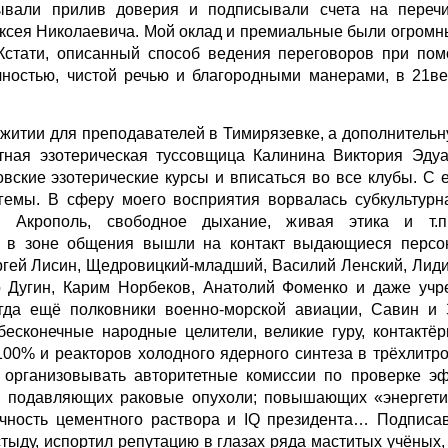
тывали прилив доверия и подписывали счета на переч
сея Николаевича. Мой оклад и премиальные были огромным
Кстати, описанный способ ведения переговоров при по
ностью, чистой речью и благородными манерами, в 21в
житии для преподавателей в Тимирязевке, а дополнитель
тная эзотерическая туссовщица Калинина Виктория Эду
овские эзотерические курсы и вписаться во все клубы. С 
гемы. В сферу моего восприятия ворвалась субкультурна
й Акрополь, свободное дыхание, живая этика и т.
м в зоне общения вышли на контакт выдающиеся перс
гей Лисин, Щедровицкий-младший, Василий Ленский, Лиди
 Дугин, Карим Норбеков, Анатолий Фоменко и даже учре
огда ещё полковники военно-морской авиации, Савин и
бесконечные народные целители, великие гуру, контактё
00% и реакторов холодного ядерного синтеза в трёхлитро
организовывать авторитетные комиссии по проверке эф
 подавляющих раковые опухоли; повышающих «энергетик
рочность цементного раствора и IQ президента… Подпис
стыду, испортил репутацию в глазах ряда маститых учёных