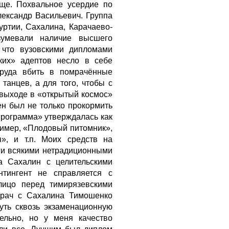
ще. Похвальное усердие по
ександр Васильевич. Группа
уртии, Сахалина, Карачаево-
зумевали наличие высшего
 что вузовскими дипломами
ких» адептов несло в себе
труда вбить в помрачённые
танцев, а для того, чтобы с
 выходе в «открытый космос»
ен был не только прокормить
программа» утверждалась как
ример, «Плодовый питомник»,
», и т.п. Моих средств на
ьги всякими нетрадиционными
а Сахалин с целительскими
нтингент не справляется с
лицо перед тимирязевскими
врач с Сахалина Тимошенко
уть сквозь экзаменационную
ельно, но у меня качество