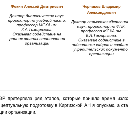
Фокин Алексей Дмитриевич
Черников
Владимир
Александрович
Доктор биологических наук,
проректор по учебной части,
Доктор сельскохозяйственн
профессор МСХА им.
наук, проректор по ФПК,
К.А.Тимирязева.
профессор МСХА им.
Оказывал содействие на
К.А.Тимирязева.
ранних этапах становления
Оказывал содействие в
организации
подготовке кадров и создан
учредительских документо
организации
и
Р претерпела ряд этапов, которые пришло время изло
цептуальную подготовку в Киргизской АН я опускаю, а ста
ции организации.