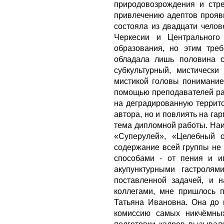
природовозрождения и стр
привлечению адептов прояв
состояла из двадцати челов
Черкесии и Центрального
образования, но этим тре
обладала лишь половина с
субкультурный, мистическ
мистикой головы понимание,
помощью преподавателей раз
на деградированную террито
автора, но и повлиять на г
тема дипломной работы. Наи
«Суперулей», «Целебный о
содержание всей группы не 
способами - от пения и и
акупунктурными гастролям
поставленной задачей, и 
коллегами, мне пришлось 
Татьяна Ивановна. Она до 
комиссию самых никчёмных