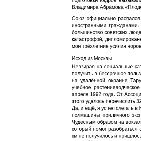
подготовки кадров вызывал
Владимира Абрамова «Плодо
Союз официально распался 
иностранными гражданами. 
большинство советских люд
катастрофой, дипломирован
мои трёхлетние усилия норо
Исход из Москвы
Невзирая на социальные кат
получить в бессрочное пол
на удалённой окраине Тару
учебное растениеводческое
апреля 1992 года. От Ассоц
этого удалось перечислить 3
Да, и ещё, я успел слетать в
полмашины приличного эксп
Чудесным образом на вокзал
который помог разобраться с
км не получилось и пришлось