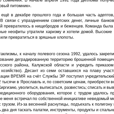
о сомнения. В начале апреля 1992 года дипломы получ
вый питомник».
ещё в декабре прошлого года и большая часть адептов, 
В связи с упразднением советских денег, личные банков
ей превратилось в нищебродов и беженцев. Команда была
ные неофиты утратили харизму и хотели домой. Высокие 
вили превратиться в зряшные хлопоты.
аклизмы, к началу полевого сезона 1992, удалось закреп
ьзование деградированную территорию брошенной помещич
сского района, Калужской области и учредить приказо
 хозяйство). Десант из семи оставшихся на плаву участ
иации ВРЕМЯ на счёт Службы ЭР поступил учредительский
2 тысячи в Ярославль и, по советским ценам, приобрести 
 Киргизию, уволиться, выписаться, развестись; списать и в
едиционного оборудования, которое с трудом удалось пр
е меня встречал по собственной инициативе неведомый м
 грузом. Из-за весенней раснутицы, подъехать к полигону 
 два дня таскать палатки, инструменты, продукты и спальн