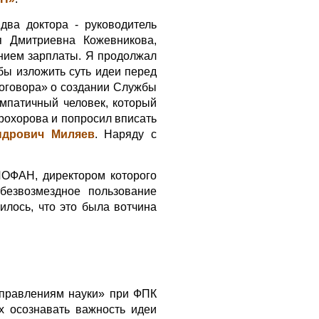
два доктора - руководитель
я Дмитриевна Кожевникова,
нием зарплаты. Я продолжал
бы изложить суть идеи перед
Договора» о создании Службы
импатичный человек, который
рохорова и попросил вписать
ндрович Миляев
. Наряду с
ИОФАН, директором которого
безвозмездное пользование
илось, что это была вотчина
аправлениям науки» при ФПК
х осознавать важность идеи