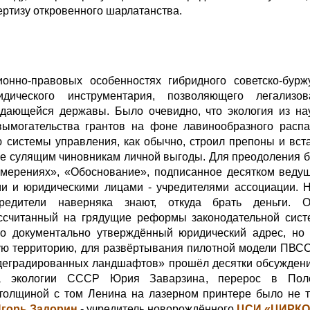
ертизу откровенного шарлатанства.
онно-правовых особенностях гибридного советско-буржу
ического инструментария, позволяющего легализо
адающейся державы. Было очевидно, что экология из на
вымогательства грантов на фоне лавинообразного расп
ю системы управления, как обычно, строил препоны и вс
е сулящим чиновникам личной выгоды. Для преодоления 
мерениях», «Обоснование», подписанное десятком ведущ
и и юридическими лицами - учредителями ассоциации. Н
редители наверняка знают, откуда брать деньги.
ассчитанный на грядущие реформы законодательной сист
о документально утверждённый юридический адрес, но 
ую территорию, для развёртывания пилотной модели ПВСС
деградированных ландшафтов» прошёл десятки обсуждений
а экологии СССР Юрия Заварзина, перерос в Поло
 толщиной с том Ленина на лазерном принтере было не т
горь Задорин
- учредитель новорождённого
ЦСИ «ЦИРКО