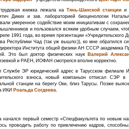
я трудовая книжка лежала на
Тянь-Шанской станции
и 
итич Диких и зав. лабораторией биоценологии Наталь
ывали умеренное содействие моим инициативам с сохране
ышленников и пользовался всяким удобным случаем, что
преле 1991 года, во время презентации «Учредительского 
ва Республики Чад (так уж вышло:)), ко мне обратился с
директора Института общей физики АН СССР академика П
ей. Это был доктор физических наук
Валерий Алекса
зевкой и РАЕН, ИОФАН смотрелся вполне корректно.
ил Службе ЭР юридический адрес в Тарусском филиале 
дительского взноса, новый компаньон отписал СЭР в 
льной станции на берегу Оки, близ Тарусы. Позже выясн
ра ИКИ
Роальда Согдеева
.
да начался первый семестр «Спецфакультета по новым н
ось проводить работу по привлечению кадров, способны