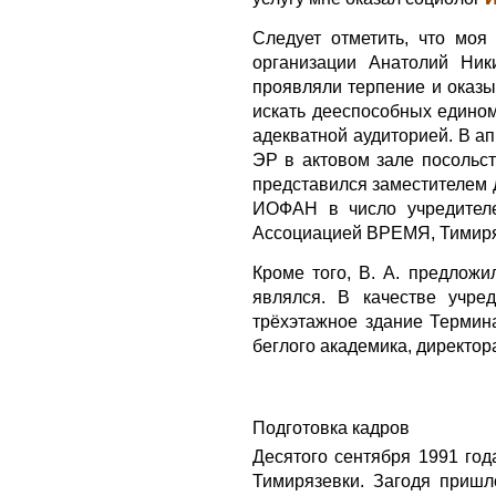
Следует отметить, что мо
организации Анатолий Ник
проявляли терпение и оказ
искать дееспособных едином
адекватной аудиторией. В а
ЭР в актовом зале посольст
представился заместителем 
ИОФАН в число учредител
Ассоциацией ВРЕМЯ, Тимиря
Кроме того, В. А. предлож
являлся. В качестве учре
трёхэтажное здание Термина
беглого академика, директо
Подготовка кадров
Десятого сентября 1991 го
Тимирязевки. Загодя пришл