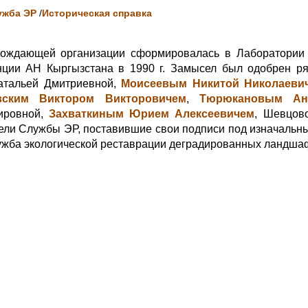
ужба ЭР
/
Историческая справка
рождающей организации сформировалась в Лаборатории 
нции АН Кыргызстана в 1990 г. Замысел был одобрен 
атальей Дмитриевной,
Моисеевым Никитой Николаеви
вским Виктором Викторовичем
,
Тюрюкановым Ан
ировной,
Захваткиным Юрием Алексеевичем
, Шевцов
ли Службы ЭР, поставившие свои подписи под изначальн
жба экологической реставрации деградированных ландша