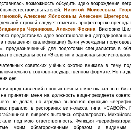
едставилась возможность обсудить идею возрождения де
ёных-естествоиспытателей:
Никитой Моисеевым
,
Геор
игановой
,
Алексеем Яблоковым
,
Алексеем Шретером
,
дельной строкой следует отметить профессорско-преподав
Владимира Черникова
,
Алексея Фокина
, Викторию Шил
евка предоставила идее восстановления деградированны
тета повышения квалификации) были учреждены полугодов
, предназначенный для подготовки специалистов в об
а по специальности «Экология и рациональное использов
чательных советских учёных охотно вникала в тему, п
ключительно в совково-государственном формате. Но на дв
ния дел.
ии представлений о новых веяньях мне оказал поэт, биз
 на принятии меня на должность вице-президента советс
чего не делал, но изредка выполнял функцию «верифи
как правило, в ресторанах вип-класса, типа, «САВОЙ».
кагэбэшники в ливреях пытались отфильтровать Михайлов
ускали под мою ответственность. Функция «верификатора
утые моим облагороженным образом и видимым от