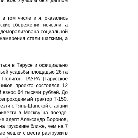
или все. Лучшим был диплом
в том числе и я, оказались
ские сбережения исчезли, а
 деморализована социальной
намерения стали шаткими, а
иться в Тарусе и официально
ьей усадьбы площадью 26 га
м Полигон ТАУРА (Тарусское
ников проекта состоялся 12
 взнос 64 тысячи рублей. До
всепроходимый трактор Т-150.
ывезти с Тянь-Шанской станции
ивезти в Москву на поезде.
не адепт Александр Воронов,
на грузовике ближе, чем на 7
ые мешки с места разгрузки в