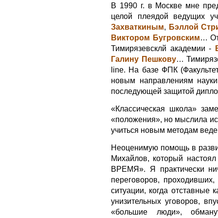
В 1990 г. в Москве мне пр
целой плеядой ведущих уч
Захваткиным
,
Бэллой Стр
Виктором Бугровским
… От
Тимирязевсклй академии -
Галину Пешкову
… Тимиряз
line. На базе ФПК (Факуль
новым направлениям науки»
последующей защитой диплом
«Классическая школа» заме
«положения», но мыслила ис
учиться новым методам веде
Неоценимую помощь в развит
Михайлов, который настоял
ВРЕМЯ». Я практически ни
переговоров, проходивших, 
ситуации, когда отставные 
унизительных уговоров, вп
«большие люди», обман