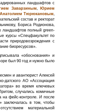
градированных ландшафтов с
гием Заварзиным
,
Юрием
Анатолием Тюрюкановым
,
ательский состав и ректорат
ьникову, Бориса Родионова,
х ландшафтов полный green-
ые курсы «Спецфакультет по
ласти природовозрождения с
ание биоресурсов».
одписывала «обоснования» и
оре был 90 год и нужно было
несмен и авантюрист Алексей
ко-датского АО «Ассоциация
катора» во время ключевых
 Притом, случались комичные
а на фейс-контроле. И после
» заключалась в том, чтобы
сутствием материальной