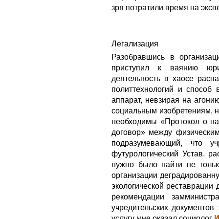
зря потратили время на эксп
Легализация
Разобравшись в организаци
приступил к ваянию юрид
деятельность в хаосе расп
политтехнологий и способ 
аппарат, невзирая на агони
социальным изобретениям, н
необходимы «Протокол о на
договор» между физическим
подразумевающий, что уч
футурологический Устав, р
нужно было найти не тольк
организации деградированн
экологической реставрации 
рекомендации замминистр
учредительских документов
услугу мне оказал социолог
И