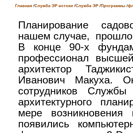
Главная
/
Служба ЭР истоки
/
Служба ЭР
/
Программы
/
фл
Планирование садов
нашем случае, прошло
В конце 90-х фунда
профессионал высшей
архитектор Таджики
Иванович Макуха. О
сотрудников Службы
архитектурного план
мере возникновения 
появились компьютер