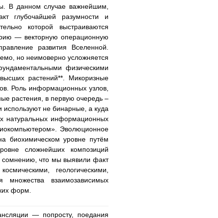
лы. В данном случае важнейшим,
акт глубочайшей разумности и
тельно которой выстраиваются
орию — векторную операционную
равление развития Вселенной.
уемо, но неимоверно усложняется
 фундаментальными физическими
высших растений**. Микоризные
ов. Роль информационных узлов,
ые растения, в первую очередь –
 используют не бинарные, а куда
рах натуральных информационных
биокомпьютером». Эволюционное
 на биохимическом уровне путём
ровне сложнейших композиций
т сомнению, что мы выявили факт
осмическими, геологическими,
я множества взаимозависимых
ких форм.
ансляции — попросту, поедания