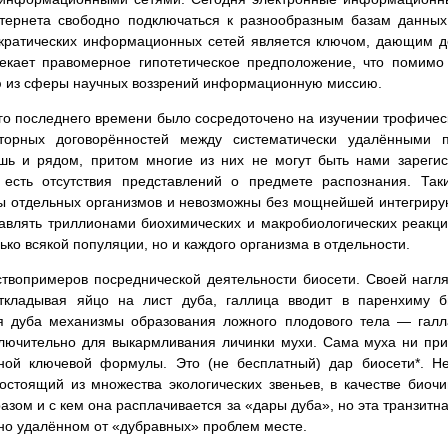
тернета свободно подключаться к разнообразным базам данных
ократических информационных сетей является ключом, дающим д
текает правомерное гипотетическое предположение, что помим
ю из сферы научных воззрений информационную миссию.
о последнего времени было сосредоточено на изучении трофическ
торных договорённостей между систематически удалёнными п
шь и рядом, притом многие из них не могут быть нами зарегис
о есть отсутствия представлений о предмете распознания. Так
вы отдельных организмов и невозможны без мощнейшей интегрир
авлять триллионами биохимических и макробиологических реакций
ько всякой популяции, но и каждого организма в отдельности.
твопримеров посреднической деятельности биосети. Своей нагл
ткладывая яйцо на лист дуба, галлица вводит в паренхиму 
я дуба механизмы образования ложного плодового тела — галла
ключительно для выкармливания личинки мухи. Сама муха ни при 
ной ключевой формулы. Это (не бесплатный) дар биосети*. Н
остоящий из множества экологических звеньев, в качестве биоч
азом и с кем она расплачивается за «дары дуба», но эта транзитн
но удалённом от «дубравных» проблем месте.