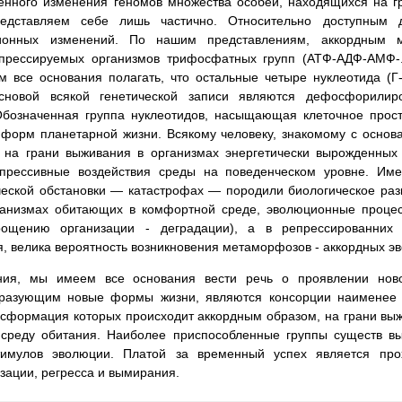
ленного изменения геномов множества особей, находящихся на г
едставляем себе лишь частично. Относительно доступным д
ционных изменений. По нашим представлениям, аккордным м
прессируемых организмов трифосфатных групп (АТФ-АДФ-АМФ-.
все основания полагать, что остальные четыре нуклеотида (Г
основой всякой генетической записи являются дефосфорилир
бозначенная группа нуклеотидов, насыщающая клеточное прост
 форм планетарной жизни. Всякому человеку, знакомому с основа
 на грани выживания в организмах энергетически вырожденных
прессивные воздействия среды на поведенческом уровне. Им
ческой обстановки — катастрофах — породили биологическое раз
ганизмах обитающих в комфортной среде, эволюционные процесс
ощению организации - деградации), а в репрессированних 
, велика вероятность возникновения метаморфозов - аккордных 
ния, мы имеем все основания вести речь о проявлении ново
разующим новые формы жизни, являются консорции наименее п
сформация которых происходит аккордным образом, на грани выж
среду обитания. Наиболее приспособленные группы существ в
тимулов эволюции. Платой за временный успех является про
зации, регресса и вымирания.