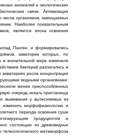
ческих аномалий и экологических
отические связи. Активизация
о числа организмов, замещаемых
яние. Наиболее показательным
мов, является эпоха освоения
аспад Пангеи, и формировались
доёмов, акватории которых, по
у в значительной мере изменили
ействием бактерий разлагались и
 акваториях росла концентрация
рирующими водными организмами.
ытесняли менее приспособленных
ервую очередь искать пристанища
тью выживания у вытесняемых из
е изменить морфофизиологию и
нолетнего периода освоения суши
нтезирующим продуцентом и
нно состоящие из древовидных
о телеологического метаморфоза