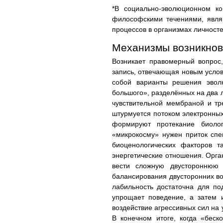
*В социально-эволюционном ко
философскими течениями, явля
процессов в организмах личност
Механизмы возникнов
Возникает правомерный вопрос,
запись, отвечающая новым усло
собой варианты решения эволю
большого», разделённых на два 
чувствительной мембраной и тр
штурмуется потоком электронных
формируют протекание биолог
«микрокосму» нужен приток спе
биоценологических факторов т
энергетические отношения. Орга
вести сложную двустороннюю 
балансирования двусторонних в
лабильность достаточна для п
упрощает поведение, а затем и
воздействие агрессивных сил на
В конечном итоге, когда «беск