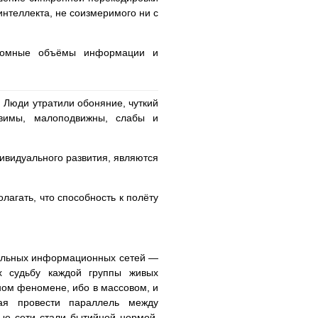
интеллекта, не соизмеримого ни с
громные объёмы информации и
 Люди утратили обоняние, чуткий
язвимы, малоподвижны, слабы и
дивидуального развития, являются
агать, что способность к полёту
ральных информационных сетей —
х судьбу каждой группы живых
ном феномене, ибо в массовом, и
щая провести параллель между
е сети стали бытийной нормой,