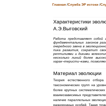
Главная
/
Служба ЭР истоки
/
Сл
Характеристики эволю
А.Э.Выговский
Работа представляет собой г
фундаментальных законов раз
очередного звена в эволюционн
пика развития, сократит сво
рептилиями и дикими млекопи
несколько линий более высо
харак¬теристи¬ками, позволяю
Материал эволюции
Теория естественного отбор
таксономических групп на уров
более крупных систематических
взаимозависимых представителе
наличие параллельных эволюци
разнородных особей. Такая точ