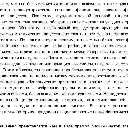
евает, что все без исключения организмы включены в такие цик
ого антропоцентрического сознания феноменом, является ф
ых процессов. При эгом, фундаментальной основой, относи
является система законов, обслуживающих эволюционную директ
ложенную Абсолютом в субатомный код, детерминирующий нап
ческих и химических процессов протекает относительно предсказ
 системах. По нашим представлениям, в наземных биоценозах
тей являются сплетения гифов грибниц и корневых волосков 
почвенных горизонтах на площадях в тысячи квадратных километр
ой энергии в натуральных биокомпьютерных сетях исполняют зелён
е от созданных людьми информационных систем, натуральные сети
*. Таким образом, эволюционная проблематика решается в нед
 радиолокационного полилога между «живыми микросхемами» и «
сталлизацию «биологических кристаллов» и ведётся не только
нных мутагенов в избранные группы организмов, но и на у
учаемых всеми, без исключения, живыми существами. Не подлежи
гнальной (информационной) симфонии, детерминированной к
кими, а сегодня и техногенными силами. В потоке развити
ваются «оратории», предписывающие появление новых биологичес
начально представлялся нам в виде прямой биохимической тр