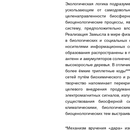
Экологическая логика подразум
ускользающим от самодовольн
целенаправленности биосферн
биоценологические процессы, 
систему, предположительно в
Реализация Замысла в мире физи
в биологических и социальных
носителями информационных се
образования распространены в 
антенн и аккумуляторов солнечн
высокорослые деревья. В отличи
более ёмкие триплетные коды**
сетей путём биохимического и
творчество напоминает перекри
целевого внедрения продума
электромагнитных сигналов, изл
существования биосферной си
климатическими, биологичес
биоценологических тем выстраи
*Механизм вручения «дара» из