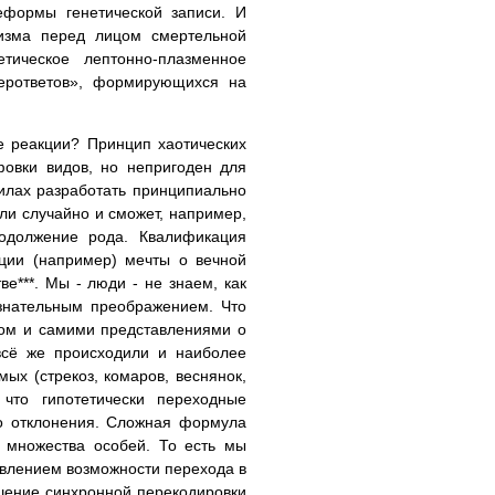
еформы генетической записи. И
изма перед лицом смертельной
тическое лептонно-плазменное
перответов», формирующихся на
е реакции? Принцип хаотических
овки видов, но непригоден для
силах разработать принципиально
ли случайно и сможет, например,
одолжение рода. Квалификация
ации (например) мечты о вечной
е***. Мы - люди - не знаем, как
ознательным преображением. Что
том и самими представлениями о
всё же происходили и наиболее
ых (стрекоз, комаров, веснянок,
 что гипотетически переходные
о отклонения. Сложная формула
 множества особей. То есть мы
авлением возможности перехода в
ешение синхронной перекодировки