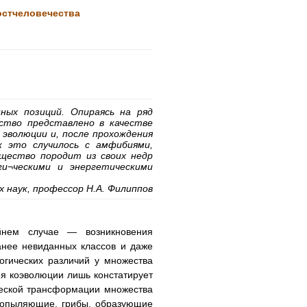
остчеловечества
ных позиций. Опираясь на ряд
ство представлено в качестве
 эволюции и, после прохождения
к это случилось с амфибиями,
щество породит из своих недр
и¬ческими и энергетическими
.
наук, профессор Н.А. Филиппов
йнем случае — возникновения
анее невиданных классов и даже
огических различий у множества
я коэволюции лишь констатирует
еской трансформации множества
х опыляющие, грибы, образующие