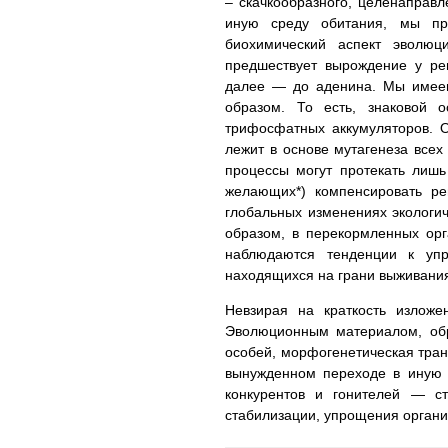
– скачкообразного, целенаправ
иную среду обитания, мы пр
биохимический аспект эволю
предшествует вырождение у ре
далее — до аденина. Мы имеем 
образом. То есть, знаковой 
трифосфатных аккумуляторов. О
лежит в основе мутагенеза всех
процессы могут протекать лишь
желающих*) компенсировать ре
глобальных изменениях экологи
образом, в перекормленных ор
наблюдаются тенденции к упр
находящихся на грани выживания
Невзирая на краткость изложе
Эволюционным материалом, об
особей, морфогенетическая тран
вынужденном переходе в иную 
конкурентов и гонителей — с
стабилизации, упрощения органи