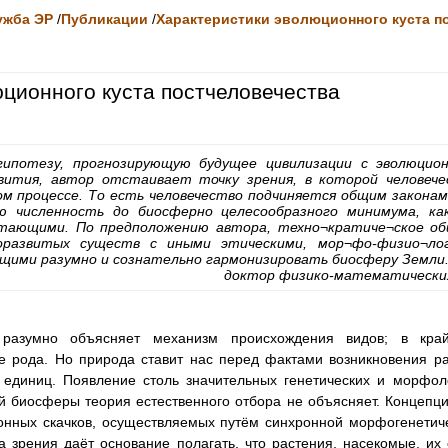
ужба ЭР
/
Публикации
/
Характеристики эволюционного куста п
ционного куста постчеловечества
ипотезу, прогнозирующую будущее цивилизации с эволюцион
вития, автор отстаивает точку зрения, в которой человече
ом процессе. То есть человечество подчиняется общим законам
ю численность до биосферно целесообразного минимума, ка
тающими. По предположению автора, техно¬кратиче¬ское об
коразвитых существ с иными этическими, мор¬фо-физио¬лог
щими разумно и сознательно гармонизировать биосферу Земли
доктор физико-математических 
а разумно объясняет механизм происхождения видов; в кра
не рода. Но природа ставит нас перед фактами возникновения р
 единиц. Появление столь значительных генетических и морфол
й биосферы теория естественного отбора не объясняет. Концепци
онных скачков, осуществляемых путём синхронной морфогенетич
ка зрения даёт основание полагать, что растения, насекомые, и