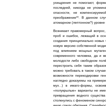
ухищрения не помогают, форми
последней, никогда не упоми
опасности, не компенсируемо
преображение**. В данном слу
атомарном (лептонном?) уровне 
Возникает правомерный вопрос,
проб и ошибок, лежащий в осн
создания принципиально новых б
новую версию собственной модиф
под влиянием мощных мутаген
современного человека, да и в
молодости либо свободном полёт
перестроить себя таким образо
можно требовать в таком случа
возможности перекодировки ге
наглядно доказуемы на примере 
мух...) в имаго-формы, освои
«полукрылые» варианты не име
превращения водного существа
столкнулись с феноменом синхро
иную среду обитания. Случайнос