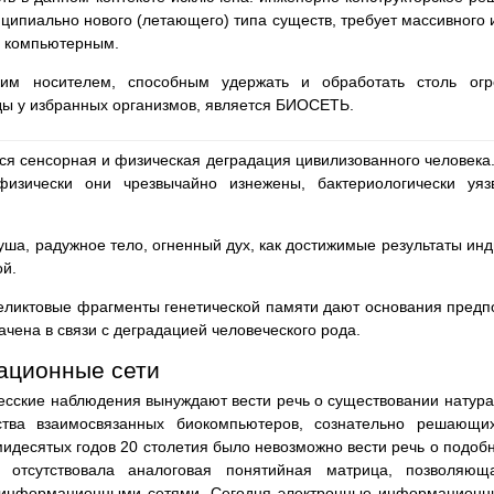
ципиально нового (летающего) типа существ, требует массивного 
м компьютерным.
ким носителем, способным удержать и обработать столь о
ды у избранных организмов, является БИОСЕТЬ.
ся сенсорная и физическая деградация цивилизованного человека.
 физически они чрезвычайно изнежены, бактериологически у
уша, радужное тело, огненный дух, как достижимые результаты ин
й.
еликтовые фрагменты генетической памяти дают основания предпол
ачена в связи с деградацией человеческого рода.
ационные сети
есские наблюдения вынуждают вести речь о существовании нату
ства взаимосвязанных биокомпьютеров, сознательно решающи
мидесятых годов 20 столетия было невозможно вести речь о подоб
 отсутствовала аналоговая понятийная матрица, позволяю
 информационными сетями. Сегодня электронные информационны