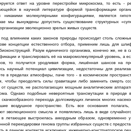
руется ответ на уровне перестройки микрокосма, то есть - р
нающейся в научной литературе формой трансформации орган
й никакими молекулярными конфигурациями, является гипоте
чае мы вынуждены допустить существование структурных «су
организации эволюционно зрелых живых существ.
 под влиянием каких законов природы происходит столь сложны
ове концепции естественного отбора, применим лишь для шлиф
иоконструкций. Разум единичного организма, конечно же, не в 
икации и транслировать её на макромолекулярный уровень, а ес
ов, то получится уродливая форма, лишённая шансов на пр
есь научный потенциал цивилизации, недостаточны для реализ
е в пределах атмосферы, паче того - в космическом пространств
м, чтобы преодолеть силы гравитации либо заменить смерть с
е от существ, не располагающих мощным аналитическим аппара
нома. Однако подобные невероятные трансмутации в природе 
скачкообразного перехода долгоживущих личинок многих насеком
вшие воздушное пространство. Есть все основания полагать,
ют эволюционного смысла и появлялись лишь в виде случайног
 в летающее выстроилась аккордным образом, одновременно у
нной перекодировки генома группы избранных существ с предост
ть в данном контексте исключена: инженерно-конструкторское р