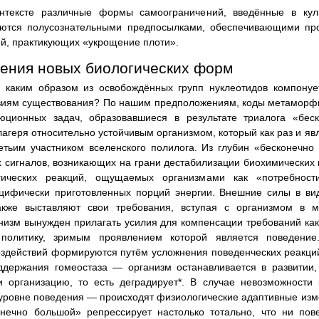
нтексте различные формы самоограничений, введённые в кул
ются полусознательными предпосылками, обеспечивающими пр
ей, практикующих «укрощение плоти».
ения новых биологических форм
 каким образом из освобождённых групп нуклеотидов компонует
виям существования? По нашим предположениям, коды метаморф
ционных задач, образовавшиеся в результате триалога «бес
лагеря относительно устойчивым организмом, который как раз и я
етьим участником вселенского полилога. Из глубин «бесконечно
 сигналов, возникающих на грани дестабилизации биохимических 
ических реакций, ощущаемых организмами как «потребност
цифически приготовленных порций энергии. Внешние силы в вид
акже выставляют свои требования, вступая с организмом в 
низм вынужден прилагать усилия для компенсации требований как 
политику, зримым проявлением которой является поведение.
оздействий формируются путём усложнения поведенческих реакций
оддержания гомеостаза — организм останавливается в развитии
 организацию, то есть деградирует*. В случае невозможности
 уровне поведения — происходят физиологические адаптивные изм
онечно большой» репрессирует настолько тотально, что ни пов