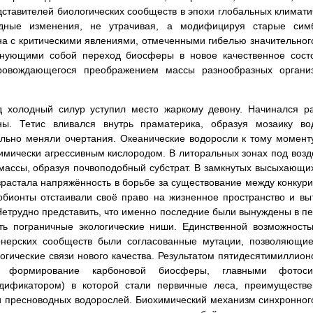
дставителей биологических сообществ в эпохи глобальных климати
рдные изменения, не утрачивая, а модифицируя старые симби
а с критическими явлениями, отмеченными гибелью значительног
нующими собой переход биосферы в новое качественное состо
провождающегося преображением массы разнообразных организ
д холодный силур уступил место жаркому девону. Начинался р
ы. Тетис вливался внутрь праматерика, образуя мозаику во
ельно меняли очертания. Океанические водоросли к тому момент
имически агрессивным кислородом. В литоральных зонах под возд
массы, образуя почвоподобный субстрат. В замкнутых высыхающих
озрастала напряжённость в борьбе за существование между конку
бионты отстаивали своё право на жизненное пространство и в
Нетрудно представить, что именно последние были вынуждены в п
ать пограничные экологические ниши. Единственной возможнос
онерских сообществ были согласованные мутации, позволяющи
логические связи нового качества. Результатом пятидесятимиллио
о формирование карбоновой биосферы, главными фотоси
дификатором) в которой стали первичные леса, преимуществе
 и пресноводных водорослей. Биохимический механизм синхронног