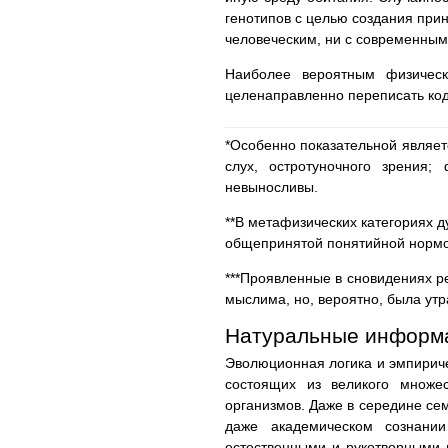
генотипов с целью создания прин
человеческим, ни с современны
Наиболее вероятным физичес
целенаправленно переписать ко
*Особенно показательной являет
слух, остротуночного зрения;
невыносливы.
**В метафизических категориях д
общепринятой понятийной нормо
***Проявленные в сновидениях р
мыслима, но, вероятно, была утр
Натуральные информ
Эволюционная логика и эмпирич
состоящих из великого множе
организмов. Даже в середине се
даже академическом сознании
естественными и рукотворными