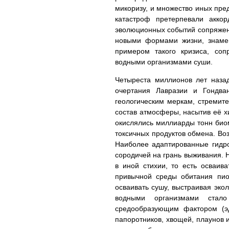
микоризу, и множество иных пре
катастроф претерпевали акко
эволюционных событий сопряжен
новыми формами жизни, знаме
примером такого кризиса, со
водными организмами суши.
Четыреста миллионов лет наза
очертания Лавразии и Гондван
геологическим меркам, стремит
состав атмосферы, насытив её х
окислялись миллиарды тонн био
токсичных продуктов обмена. В
Наиболее адаптированные гидро
сородичей на грань выживания. 
в иной стихии, то есть осваив
привычной среды обитания пи
осваивать сушу, выстраивая эко
водными организмами стал
средообразующим фактором (э
папоротников, хвощей, плаунов