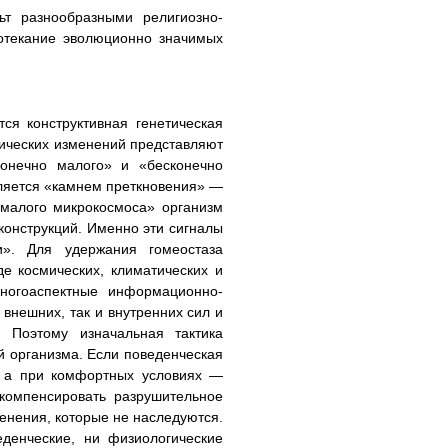
ьт разнообразными религиозно-
отекание эволюционно значимых
ся конструктивная генетическая
ических изменений представляют
конечно малого» и «бесконечно
вляется «камнем преткновения» —
 малого микрокосмоса» организм
конструкций. Именно эти сигналы
и». Для удержания гомеостаза
е космических, климатических и
многоаспектные информационно-
внешних, так и внутренних сил и
 Поэтому изначальная тактика
 организма. Если поведенческая
, а при комфортных условиях —
 компенсировать разрушительное
енения, которые не наследуются.
еденческие, ни физиологические