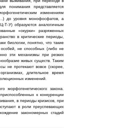
рани выживания, при переходе в
ля понимания представляется
орфогенетическим изменениям
..) до уровня монофосфатов, а
-Ц-Т-У) образуются аналогичным
ованные «окурки» разряженных
ранство в критические периоды,
ми биологии, понятно, что такие
 особей, не способных (либо не
енно эти механизмы при резких
нообразие живых существ. Таким
ы не протекают вовсе (скорее,
организмах, длительное время
эволюционных изменений.
го морфогенетического закона.
риспособленных к конкуренции
ивания, в периоды кризисов, при
ыступают в роли преуспевающих
хождение закономерных стадий