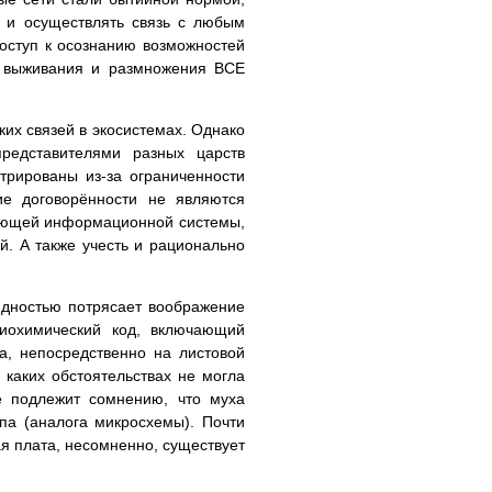
 и осуществлять связь с любым
оступ к осознанию возможностей
о выживания и размножения ВСЕ
их связей в экосистемах. Однако
редставителями разных царств
трированы из-за ограниченности
ие договорённости не являются
ующей информационной системы,
. А также учесть и рационально
ядностью потрясает воображение
биохимический код, включающий
, непосредственно на листовой
каких обстоятельствах не могла
е подлежит сомнению, что муха
ипа (аналога микросхемы). Почти
ая плата, несомненно, существует