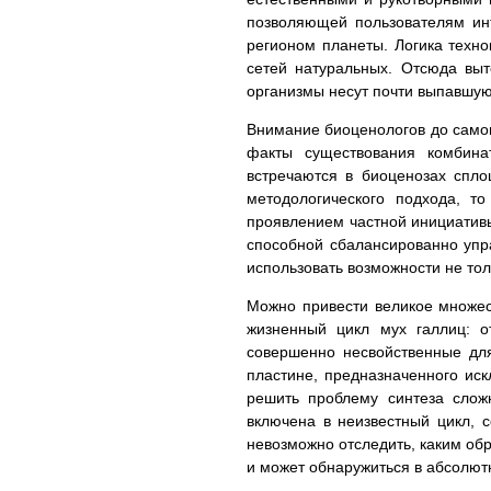
позволяющей пользователям ин
регионом планеты. Логика техн
сетей натуральных. Отсюда вы
организмы несут почти выпавшу
Внимание биоценологов до самог
факты существования комбина
встречаются в биоценозах спло
методологического подхода, т
проявлением частной инициати
способной сбалансированно упр
использовать возможности не тол
Можно привести великое множес
жизненный цикл мух галлиц: о
совершенно несвойственные дл
пластине, предназначенного ис
решить проблему синтеза слож
включена в неизвестный цикл, с
невозможно отследить, каким обр
и может обнаружиться в абсолют