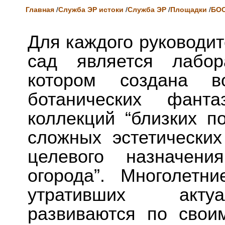
Главная
/
Служба ЭР истоки
/
Служба ЭР
/
Площадки
/
БО
Для каждого руководи
сад является лабор
котором создана во
ботанических фант
коллекций “близких по
сложных эстетически
целевого назначения
огорода”. Многолетн
утративших актуа
развиваются по свои