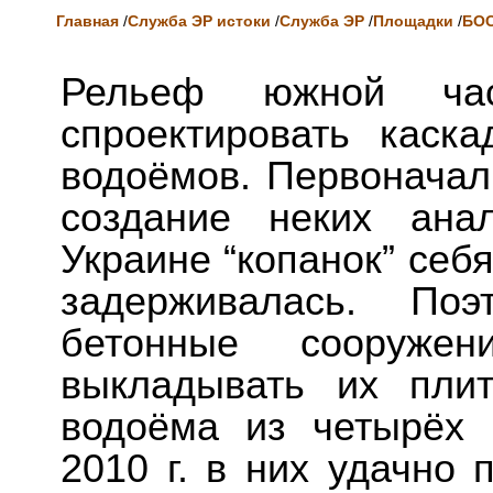
Главная
/
Служба ЭР истоки
/
Служба ЭР
/
Площадки
/
БО
Рельеф южной час
спроектировать каск
водоёмов. Первонача
создание неких ана
Украине “копанок” себ
задерживалась. Поэ
бетонные сооруже
выкладывать их пли
водоёма из четырёх 
2010 г. в них удачно