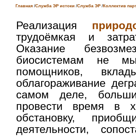
Главная
/
Служба ЭР истоки
/
Служба ЭР
/
Коллектив пар
Реализация
природ
трудоёмкая и затра
Оказание безвозм
биосистемам не мы
помощников, вкл
облагораживание дегр
самом деле, больши
провести время в х
обстановку, приоб
деятельности, сопос