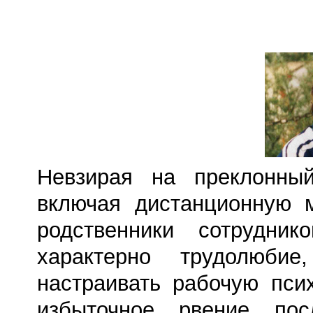
Невзирая на преклонны
включая дистанционную 
родственники сотрудни
характерно трудолюбие,
настраивать рабочую пси
избыточное рвение пос