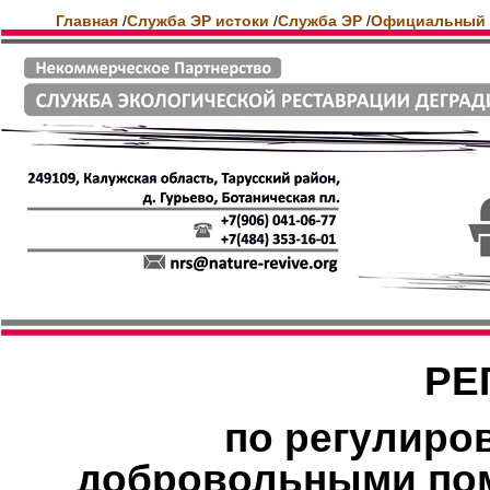
Главная
/
Служба ЭР истоки
/
Служба ЭР
/
Официальный 
РЕ
по регулиро
добровольными по