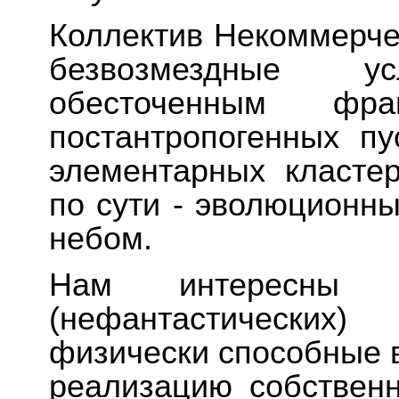
Коллектив Некоммерче
безвозмездные 
обесточенным фр
постантропогенных п
элементарных класте
по сути - эволюционн
небом.
Нам интересны но
(нефантастических
физически способные в
реализацию собствен