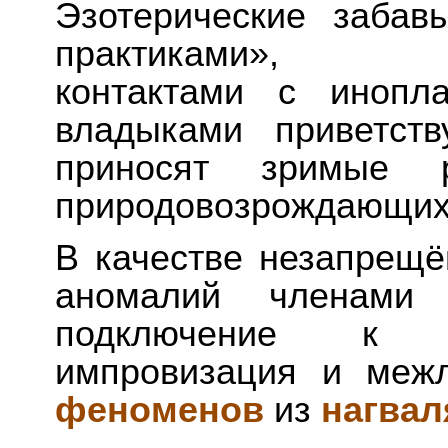
Эзотерические забав
практиками», «са
контактами с инопл
владыками приветст
приносят зримые р
природовозрождающих 
В качестве незапрещё
аномалий членами П
подключение к sl
импровизация и меж
феноменов
из
нагвал