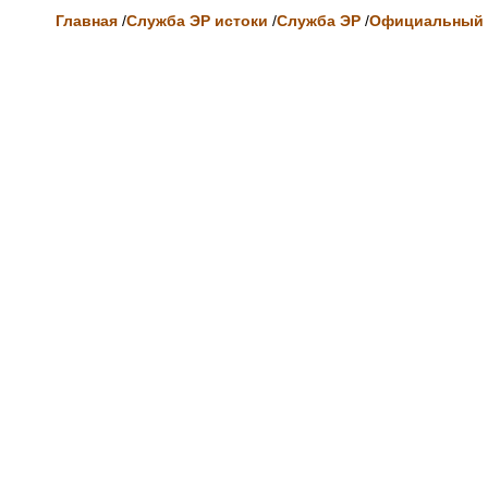
Главная
/
Служба ЭР истоки
/
Служба ЭР
/
Официальный 
.................................................
.................................................