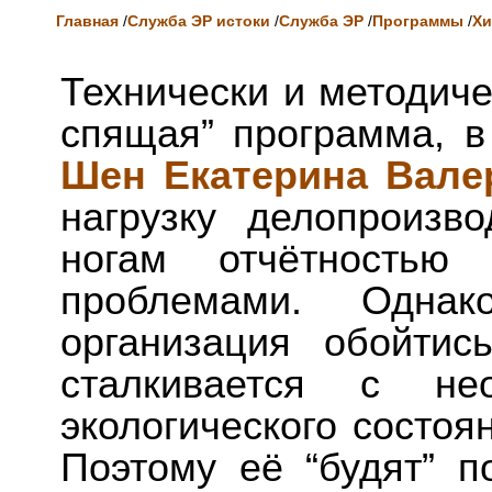
Главная
/
Служба ЭР истоки
/
Служба ЭР
/
Программы
/
Хи
Технически и методиче
спящая” программа, в 
Шен Екатерина Вале
нагрузку делопроизв
ногам отчётность
проблемами. Одна
организация обойтис
сталкивается с нео
экологического состоя
Поэтому её “будят” п