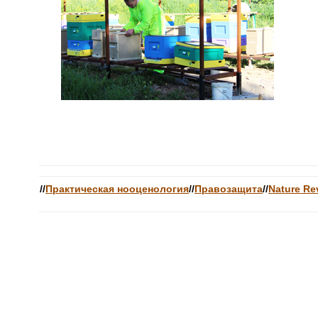
//
Практическая нооценология
//
Правозащита
//
Nature Re