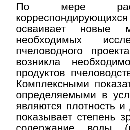
По мере расши
корреспондирующих
осваивает новые м
необходимых иссл
пчеловодного проек
возникла необходим
продуктов пчеловодст
Комплексными показат
определяемыми в усл
являются плотность и 
показывает степень з
содержание воды 